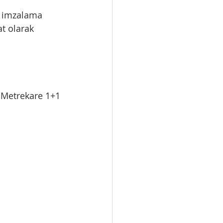
e imzalama 
t olarak 
5 Metrekare 1+1 