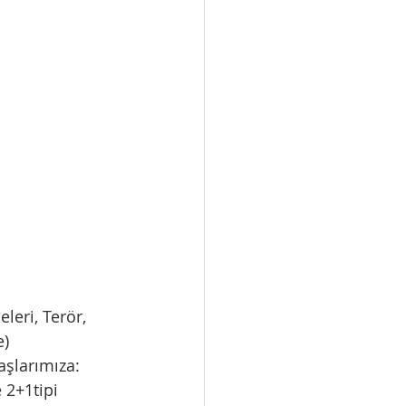
leri, Terör, 
) 
aşlarımıza: 
 2+1tipi 