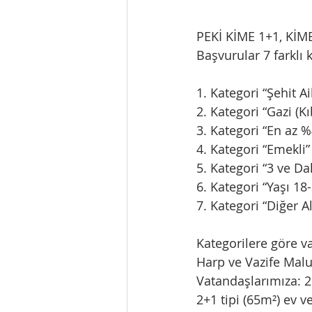
PEKİ KİME 1+1, Kİ
Başvurular 7 farklı 
1. Kategori “Şehit Ai
2. Kategori “Gazi (Kı
3. Kategori “En az %
4. Kategori “Emekli”
5. Kategori “3 ve Da
6. Kategori “Yaşı 1
7. Kategori “Diğer Al
Kategorilere göre vat
Harp ve Vazife Malull
Vatandaşlarımıza: 2+
2+1 tipi (65m²) ev v