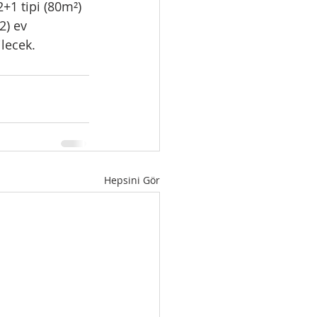
2+1 tipi (80m²) 
2) ev 
ilecek.
Hepsini Gör