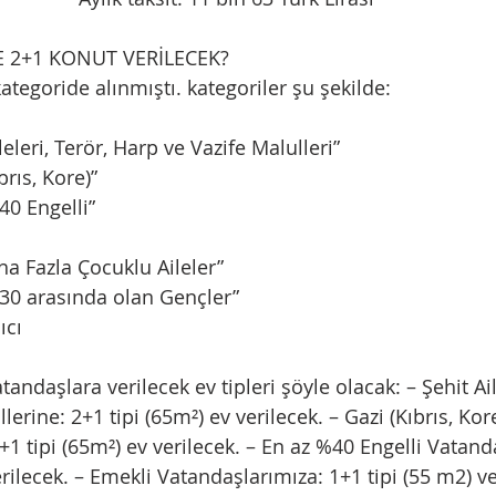
ME 2+1 KONUT VERİLECEK?
kategoride alınmıştı. kategoriler şu şekilde:
leleri, Terör, Harp ve Vazife Malulleri”
brıs, Kore)”
40 Engelli”
ha Fazla Çocuklu Aileler”
8-30 arasında olan Gençler”
ıcı
andaşlara verilecek ev tipleri şöyle olacak: – Şehit Aile
erine: 2+1 tipi (65m²) ev verilecek. – Gazi (Kıbrıs, Kore
1 tipi (65m²) ev verilecek. – En az %40 Engelli Vatand
erilecek. – Emekli Vatandaşlarımıza: 1+1 tipi (55 m2) ve