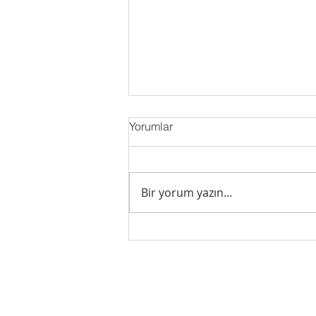
Yorumlar
Bir yorum yazın...
Her 100 konuttan 86'sı banka
ekspertizi olmadan satılıyor!