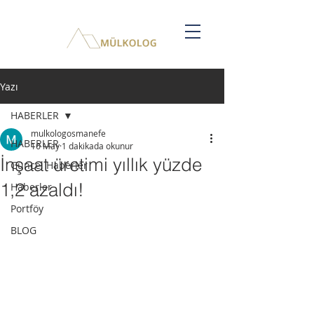
Yazı
HABERLER
mulkologosmanefe
HABERLER
16 May
1 dakikada okunur
İnşaat üretimi yıllık yüzde
Güncel Haberler
1,2 azaldı!
Haberler
Portföy
BLOG