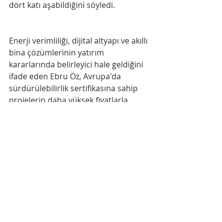
dört katı aşabildiğini söyledi.
Enerji verimliliği, dijital altyapı ve akıllı 
bina çözümlerinin yatırım 
kararlarında belirleyici hale geldiğini 
ifade eden Ebru Öz, Avrupa'da 
sürdürülebilirlik sertifikasına sahip 
projelerin daha yüksek fiyatlarla 
işlem gördüğünü belirtti.
Önümüzdeki dönemde ulaşım odaklı 
şehirleşme modelleri, karma 
kullanım projeleri, sağlık ve yaşam 
kalitesini merkeze alan konseptler ile 
IoT destekli akıllı bina sistemlerinin 
sektörde daha fazla önem 
kazanacağını söyleyen Öz, 
yatırımcıların artık yalnızca 