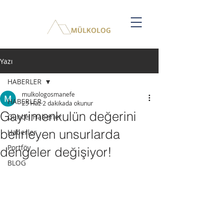
Yazı
HABERLER
mulkologosmanefe
HABERLER
25 Haz
2 dakikada okunur
Gayrimenkulün değerini
Güncel Haberler
belirleyen unsurlarda
Haberler
Portföy
dengeler değişiyor!
BLOG