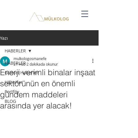
Yazı
HABERLER
mulkologosmanefe
HABERLER
21 Haz
2 dakikada okunur
Enerji verimli binalar inşaat
Güncel Haberler
sektörünün en önemli
Haberler
Portföy
gündem maddeleri
BLOG
arasında yer alacak!